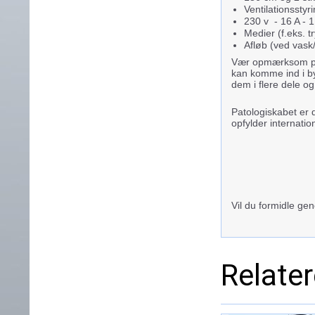
Ventilationsstyri
230 v - 16 A - 
Medier (f.eks. t
Afløb (ved vask
Vær opmærksom på,
kan komme ind i by
dem i flere dele o
Patologiskabet er 
opfylder internatio
Vil du formidle ge
Relate