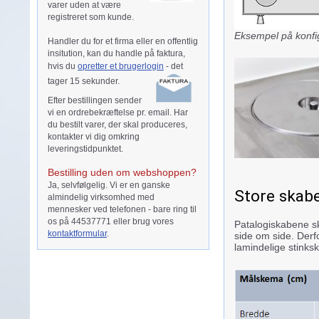
varer uden at være
registreret som kunde.
Eksempel på konfig
Handler du for et firma eller en offentlig
insitution, kan du handle på faktura,
hvis du
opretter et brugerlogin
- d
et
tager 15 sekunder.
Efter bestillingen sender
vi en ordrebekræftelse pr. email. Har
du bestilt varer, der skal produceres,
kontakter vi dig omkring
leveringstidpunktet.
Bestilling uden om webshoppen?
Ja, selvfølgelig. Vi er en ganske
Store skab
almindelig virksomhed med
mennesker ved telefonen - bare ring til
os på 44537771 eller brug vores
Patalogiskabene sk
kontaktformular
.
side om side. Derf
lamindelige stinks