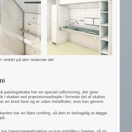
r vinklet på den nederste del
mi
å patologiskabe har en speciel udformning, der giver
lik i skabet ved præcisionsarbejde i forreste del af skabet.
ar en bred fane og er uden metalfoiler, som kan genere
kanten har en blød runding, så den er behagelig at lægge
 på.
 har hæve/sænkefunktion og kan indstilles i højden, så du