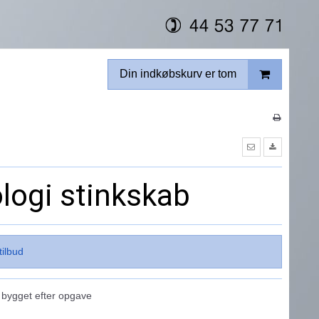
Din indkøbskurv er tom
logi stinkskab
tilbud
 bygget efter opgave