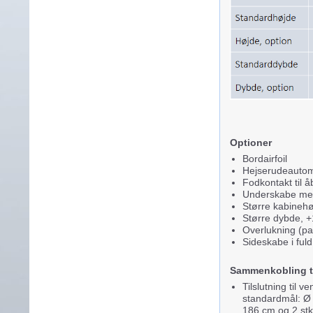
Optioner
Bordairfoil
Hejserudeautoma
Fodkontakt til å
Underskabe med
Større kabinehø
Større dybde, 
Overlukning (pa
Sideskabe i ful
Sammenkobling ti
Tilslutning til v
standardmål: Ø
186 cm og 2 st