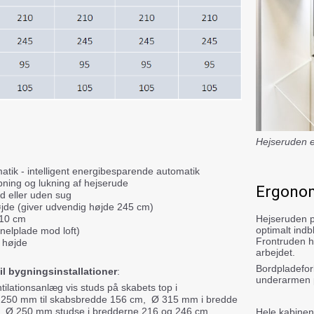
Hejseruden e
tik - intelligent energibesparende automatik
bning og lukning af hejserude
Ergono
 eller uden sug
jde (giver udvendig højde 245 cm)
+10 cm
Hejseruden p
optimalt indb
nelplade mod loft)
Frontruden h
d højde
arbejdet.
Bordpladefor
l bygningsinstallationer
:
underarmen
entilationsanlæg vis studs på skabets top i
 250 mm til skabsbredde 156 cm, Ø 315 mm i bredde
k. Ø 250 mm studse i bredderne 216 og 246 cm.
Hele kabinen