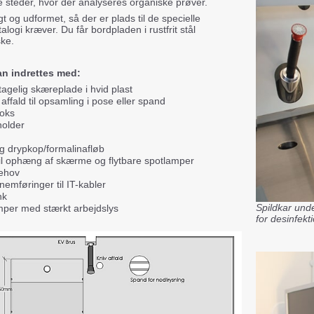
e steder, hvor der analyseres organiske prøver.
 og udformet, så der er plads til de specielle
alogi kræver. Du får bordpladen i rustfrit stål
ske.
an indrettes med:
agelig skæreplade i hvid plast
 affald til opsamling i pose eller spand
boks
holder
g drypkop/formalinafløb
til ophæng af skærme og flytbare spotlamper
behov
emføringer til IT-kabler
nk
Spildkar und
mper med stærkt arbejdslys
for desinfekt