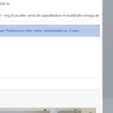
.000 kr.
d - ring til os eller send din specifikation til mail@alfa-omega.dk
us:
Produceres efter ordre, leveringstid ca. 6 uger