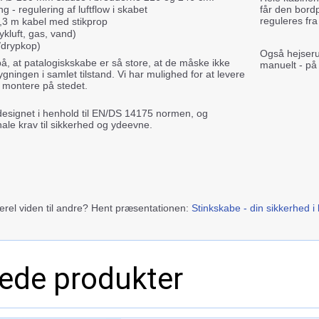
ng - regulering af luftflow i skabet
får den bord
reguleres fra
1,3 m kabel med stikprop
rykluft, gas, vand)
/drypkop)
Også hejseru
 at patalogiskskabe er så store, at de måske ikke
manuelt - på 
gningen i samlet tilstand. Vi har mulighed for at levere
g montere på stedet.
designet i henhold til EN/DS 14175 normen, og
nale krav til sikkerhed og ydeevne.
nerel viden til andre? Hent præsentationen:
Stinkskabe - din sikkerhed i 
rede produkter