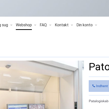
g sug
Webshop
FAQ
Kontakt
Din konto
Pato
Indhent 
Patalogiskab