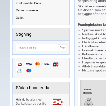
hospitaler og andr
Kontormøbler Cube
Skabet er rummeligt
funktioner, som pat
Renrumsinventar
opbygget efter øn
Outlet
Patalogiskabet k
Spildkar med aft
Søgning
Nedkastskakt til
Indbygget kniv
Plads til kølebe
Håndbruser
Søg
Formalinhane o
Kulisseskinner 
El-udtag efter 
Hygiejniske genn
Afløb til spilddu
Flytbare spotla
Sådan handler du
Hvis du betaler med
Dankort, kan du bestille