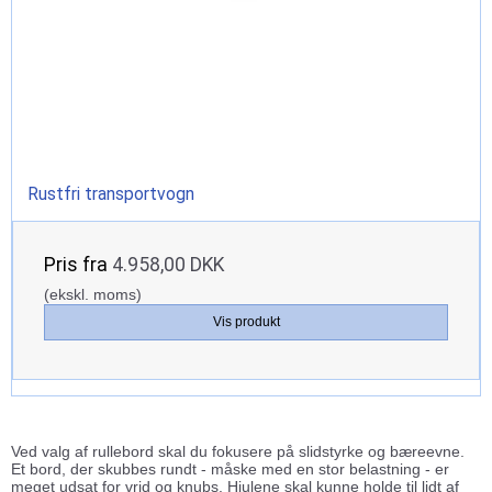
Rustfri transportvogn
Pris fra
4.958,00 DKK
(ekskl. moms)
Vis produkt
Ved valg af rullebord skal du fokusere på slidstyrke og bæreevne.
Et bord, der skubbes rundt - måske med en stor belastning - er
meget udsat for vrid og knubs. Hjulene skal kunne holde til lidt af