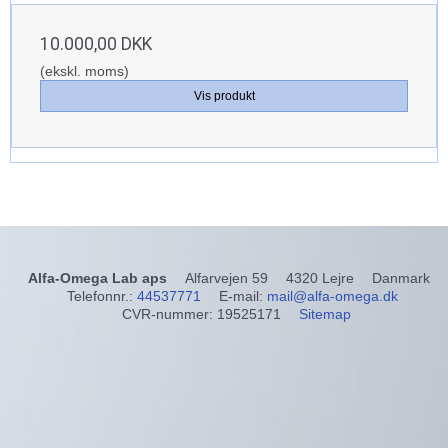
10.000,00 DKK
(ekskl. moms)
Vis produkt
Alfa-Omega Lab aps
Alfarvejen 59
4320 Lejre
Danmark
Telefonnr.
:
44537771
E-mail
:
mail@alfa-omega.dk
CVR-nummer
:
19525171
Sitemap