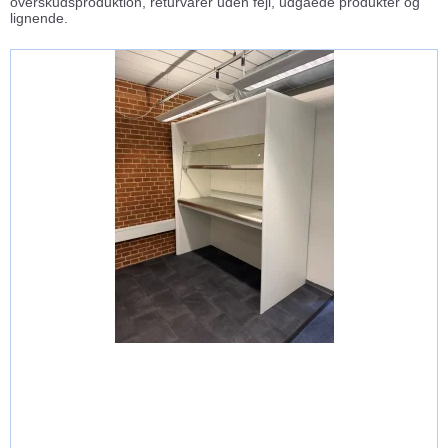
overskudsproduktion, returvarer uden fejl, udgåede produkter og
lignende.