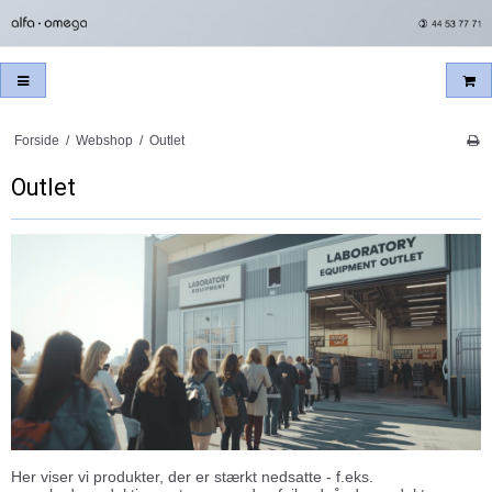
Forside
/
Webshop
/
Outlet
Outlet
Her viser vi produkter, der er stærkt nedsatte - f.eks.