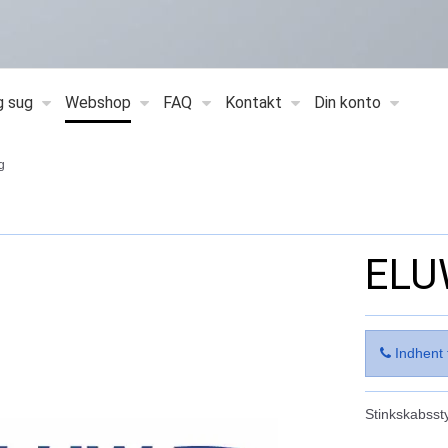
g sug
Webshop
FAQ
Kontakt
Din konto
g
ELUW
Indhent 
Stinkskabsst