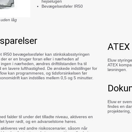
hejselugen
Bevægelsesføler IR50
 uden låg
sparelser
ATEX 
et IR50 bevægelsesføler kan stinkskabsstyringen
 der er en bruger foran eller i nærheden af
Eluw styring
 ingen i nærheden, ændres drifttilstanden fra til
ATEX kompati
 en lavere lufthastighed. De ønskede indstillnger for
løsningen.
ftflow kan programmeres, og tidsforsinkelsen før
konomidrift kan indstilles mellem 0,5 og 5 minutter.
Dokum
Eluw er svens
findes en da
projektering,
hed falder til under det tilladte niveau, aktiveres en
let lyser rødt, og en advarselstone høres.
ktiveres ved andre risikoscenarier, såsom når