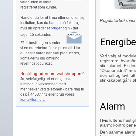
varer uden at være
registreret som kunde.
Handler du for et firma eller en offentlig
Regulatorboks vist
insitution, kan du handle på faktura,
hvis du
opretter et brugerlogin
- d
et
tager 15 sekunder.
Energibe
Efter bestillingen sender
vi en ordrebekræftelse pr. email. Har
du bestilt varer, der skal produceres,
Ved valg af modul
kontakter vi dig omkring
registrere, hvornår
leveringstidpunktet.
stinkskabet. Er der
"Økonomidrift" med
Bestilling uden om webshoppen?
normalt og lavt lu
Ja, selvfølgelig. Vi er en ganske
stinkskabet går i ø
almindelig virksomhed med
mennesker ved telefonen - bare ring til
os på 44537771 eller brug vores
kontaktformular
.
Alarm
Hvis luftens hastig
alarm: kontrolpane
Den samme alarm a