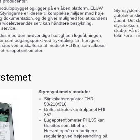
e producenter.
modulopbygget og ligger på en åben platform, ELUW
Styresysteme
yringerne er ideelle til komplekse miljøer med høje
autolukfunkti
 og dokumentation, og de giver mulighed for, at kundens
åbent. Det sk
 serviceleverandør selv kan håndtere bestykning,
styreboksen.
g service.
skabe. Få et 
oldes med den nødvendige hastighed i lugeåbningen,
teknikere - r
ker som udgangspunkt ved trykmåling. En hurtigere
opnåes ved anskaffelse af modulet FLH95, som aflæser
 et rullepotientiometer.
stemet
Styresystemets moduler
Stinkskabsregulator FHR
50/210/310
Driftsindikator/kontrolpanel FHI
352
Lugepotentiometer FHL95 kan
tilsluttes som tilbehør.
Herved opnås en hurtigere
regulering ved højdeændring på