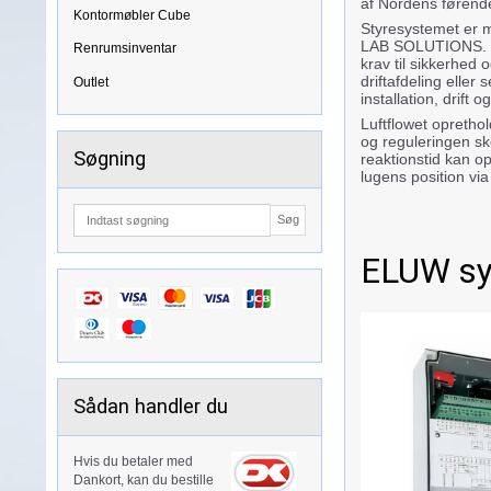
af Nordens førend
Kontormøbler Cube
Styresystemet er 
LAB SOLUTIONS. St
Renrumsinventar
krav til sikkerhed
driftafdeling eller
Outlet
installation, drift o
Luftflowet opreth
og reguleringen s
Søgning
reaktionstid kan 
lugens position via
Søg
ELUW sy
Sådan handler du
Hvis du betaler med
Dankort, kan du bestille