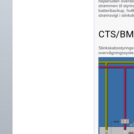
hejseruden overskr
strømmen til styri
batteribackup, hvil
strømsvigt i stinks
CTS/BM
Stinkskabsstyring
overvågningssyste