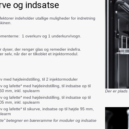
rve og indsatse
fektorer indeholder utallige muligheder for indretning
skinen.
ementerne: 1 overkurv og 1 underkurv/vogn.
r dyser, der rengør glas og remedier indefra.
r selv, når der er tilkoblet et injektormodul.
 med højdeindstilling, til 2 injektormoduler
 og lafette* med højdeindstilling, til indsatse op til
60 mm, inkl. spulearm
Der er plads 
 og lafette* med højdeindstilling, til indsatse op til
05 mm, inkl. spulearm
 og lafette* til sikurve, indsatse op til højde 95 mm,
pulearm
ette" betegner en bæreramme for moduler og indsatse