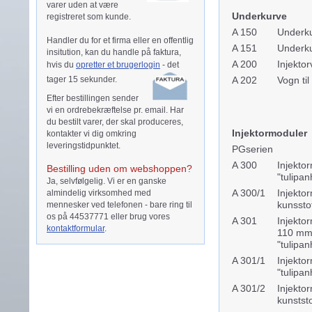
varer uden at være
Underkurve
registreret som kunde.
A 150
Underku
Handler du for et firma eller en offentlig
A 151
Underku
insitution, kan du handle på faktura,
A 200
Injektor
hvis du
opretter et brugerlogin
- d
et
tager 15 sekunder.
A 202
Vogn til
Efter bestillingen sender
vi en ordrebekræftelse pr. email. Har
du bestilt varer, der skal produceres,
Injektormoduler
kontakter vi dig omkring
leveringstidpunktet.
PGserien
A 300
Injekto
Bestilling uden om webshoppen?
"tulipan
Ja, selvfølgelig. Vi er en ganske
A 300/1
Injekto
almindelig virksomhed med
kunssto
mennesker ved telefonen - bare ring til
os på 44537771 eller brug vores
A 301
Injektor
kontaktformular
.
110 mm 
"tulipa
A 301/1
Injekto
"tulipan
A 301/2
Injekto
kunstst