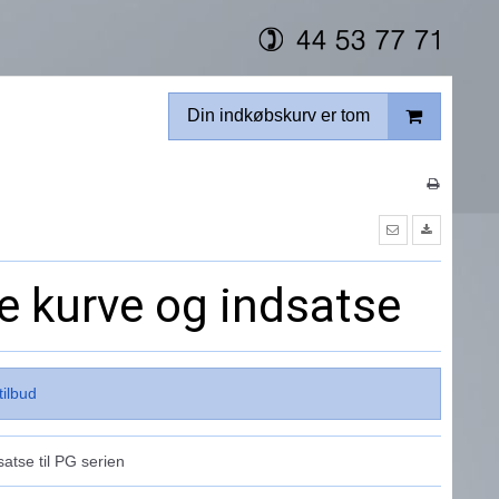
Din indkøbskurv er tom
e kurve og indsatse
tilbud
atse til PG serien