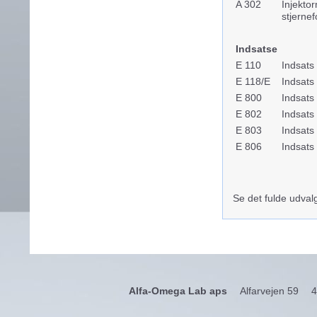
A 302
Injekto
stjerne
Indsatse
E 110
Indsats 
E 118/E
Indsats 
E 800
Indsats 
E 802
Indsats t
E 803
Indsats
E 806
Indsats 
Se det fulde udva
Alfa-Omega Lab aps
Alfarvejen 59
4