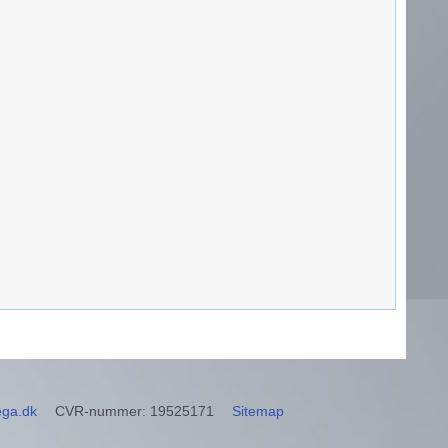
ega.dk
CVR-nummer
:
19525171
Sitemap