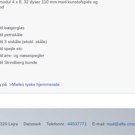
rmodul 4 x 8, 32 dyser 110 mm med kunstofspids og
fod
til bægerglas
til petriskåle
til 3 siskåle (ekskl. skåle)
il spejle etc.
 til øre- og næsespegler
til Strindberg bunde
lg på
>Mieles tyske hjemmeside
320 Lejre
Danmark
Telefonnr.
:
44537771
E-mail
:
mail@alfa-om