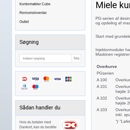
Miele ku
Kontormøbler Cube
Renrumsinventar
PG-serien af desin
Outlet
og opdeling af ma
Start med grundel
Søgning
Injektormoduler ha
Maskinen registrere
Søg
Overkurve
PGserien
A 100
Overkurv
A 101
Overkurv
højde 1
A 102
Overkurv
højde 2
Sådan handler du
A 103
Overkurv
inkl. s
*) "Laf
Hvis du betaler med
Dankort, kan du bestille