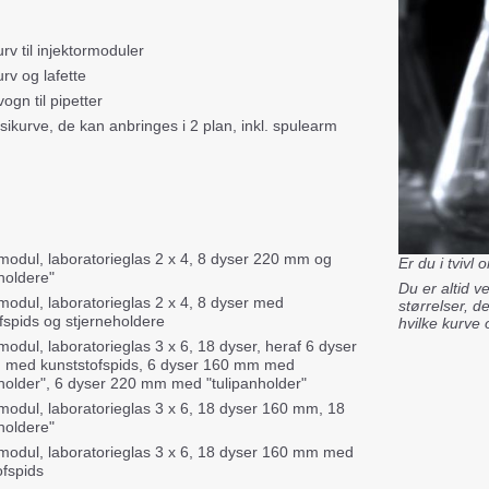
rv til injektormoduler
rv og lafette
vogn til pipetter
 sikurve, de kan anbringes i 2 plan, inkl. spulearm
rmodul, laboratorieglas 2 x 4, 8 dyser 220 mm og
Er du i tvivl
holdere"
Du er altid 
rmodul, laboratorieglas 2 x 4, 8 dyser med
størrelser, d
fspids og stjerneholdere
hvilke kurve 
modul, laboratorieglas 3 x 6, 18 dyser, heraf 6 dyser
med kunststofspids, 6 dyser 160 mm med
nholder", 6 dyser 220 mm med "tulipanholder"
rmodul, laboratorieglas 3 x 6, 18 dyser 160 mm, 18
holdere"
rmodul, laboratorieglas 3 x 6, 18 dyser 160 mm med
ofspids