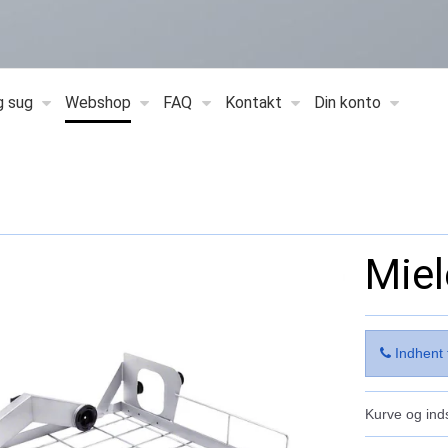
g sug
Webshop
FAQ
Kontakt
Din konto
Miel
Indhent 
Kurve og inds