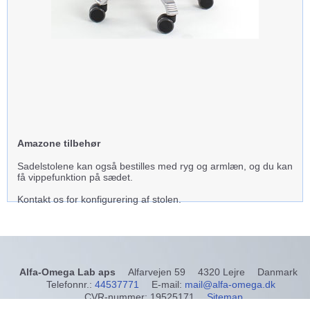
Amazone tilbehør
Sadelstolene kan også bestilles med ryg og armlæn, og du kan
få vippefunktion på sædet.
Kontakt os for konfigurering af stolen.
Alfa-Omega Lab aps
Alfarvejen 59
4320 Lejre
Danmark
Telefonnr.
:
44537771
E-mail
:
mail@alfa-omega.dk
CVR-nummer
:
19525171
Sitemap