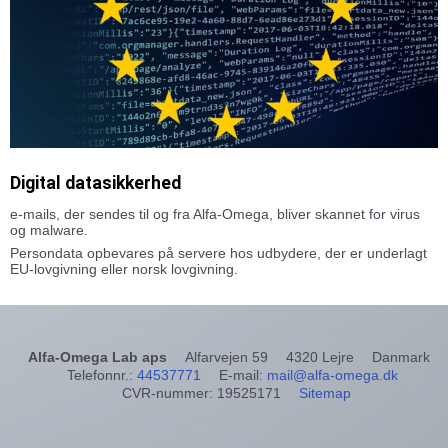
Digital datasikkerhed
e-mails, der sendes til og fra Alfa-Omega, bliver skannet for virus
og malware.
Persondata opbevares på servere hos udbydere, der er underlagt
EU-lovgivning eller norsk lovgivning.
Alfa-Omega Lab aps
Alfarvejen 59
4320 Lejre
Danmark
Telefonnr.
:
44537771
E-mail
:
mail@alfa-omega.dk
CVR-nummer
:
19525171
Sitemap